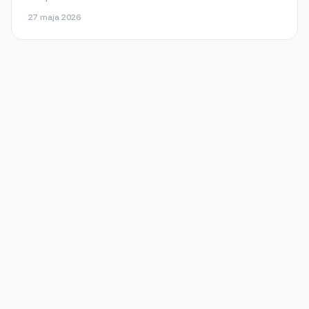
ikona pobierania → wybierz okres, konto i format.
27 maja 2026